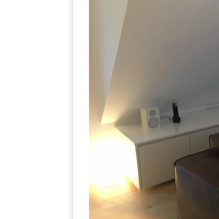
×
KEINE ANGEBOTE
VERPASSEN
Erhalten Sie exklusive Angebote, News und
Updates direkt in Ihr Postfach. Kostenlos und
jederzeit kündbar.