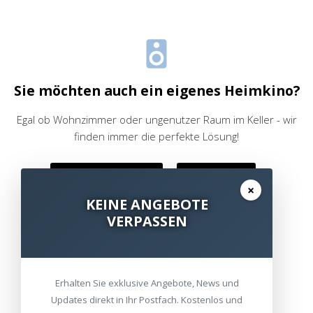
Sie möchten auch ein eigenes Heimkino?
Egal ob Wohnzimmer oder ungenutzer Raum im Keller - wir
finden immer die perfekte Lösung!
Referenzen ansehen
Online Shop
×
KEINE ANGEBOTE
VERPASSEN
oder rufen Sie uns an:
089 - 95 42 96 330
Erhalten Sie exklusive Angebote, News und
Updates direkt in Ihr Postfach. Kostenlos und