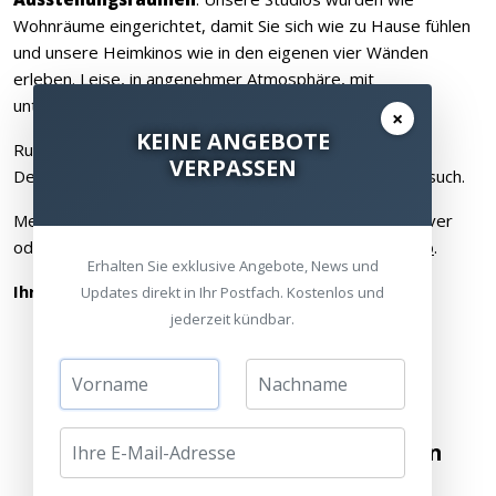
Wohnräume eingerichtet, damit Sie sich wie zu Hause fühlen
und unsere Heimkinos wie in den eigenen vier Wänden
erleben. Leise, in angenehmer Atmosphäre, mit
unterscheidlichen Lichtverhältnissen.
×
KEINE ANGEBOTE
Rufen Sie uns einfach an. Unsere
Standorte
in ganz
VERPASSEN
Deutschland und Luxemburg freuen sich auf IHREN Besuch.
Mehr Infos über unsere Beamer, Leinwände, AV-Receiver
oder Blu-ray Player finden Sie in unserem
Online-Shop
.
Erhalten Sie exklusive Angebote, News und
Ihr HEIMKINORAUM - Team München
Updates direkt in Ihr Postfach. Kostenlos und
jederzeit kündbar.
Besuchen Sie unsere Ausstellungen