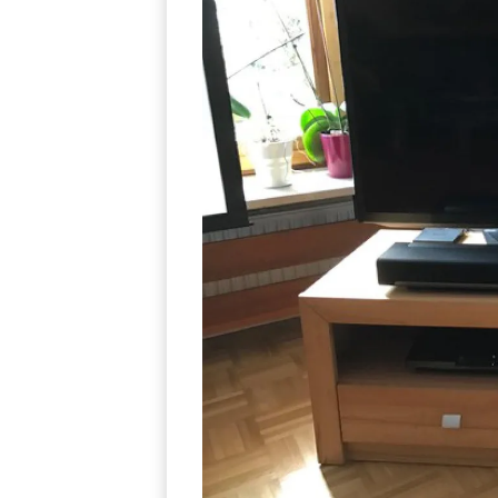
×
KEINE ANGEBOTE
VERPASSEN
Erhalten Sie exklusive Angebote, News und
Updates direkt in Ihr Postfach. Kostenlos und
jederzeit kündbar.