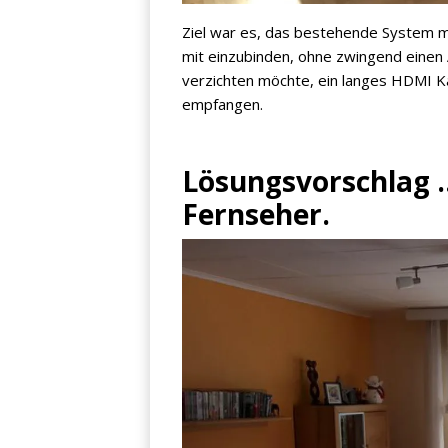
Ziel war es, das bestehende System m
mit einzubinden, ohne zwingend einen
verzichten möchte, ein langes HDMI Kab
empfangen.
Jetzt anmelden
Lösungsvorschlag 
Mit der Anmeldung akzeptieren Sie unsere
Datenschutzerklärung
. Sie können sich
Fernseher.
jederzeit wieder abmelden.