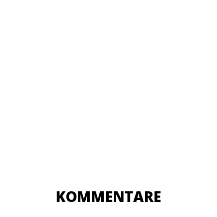
×
KEINE ANGEBOTE
VERPASSEN
Erhalten Sie exklusive Angebote, News und
Updates direkt in Ihr Postfach. Kostenlos und
jederzeit kündbar.
KOMMENTARE