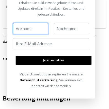
Erhalten Sie exklusive Angebote, News und
Nachricht *
Updates direkt in Ihr Postfach. Kostenlos und
jederzeit kündbar.
Ich habe die
Datenschutzerklärung
gelesen und bin
damit einverstanden.
Bitte füllen Sie alle Pflichtfelder (
*
) aus
Jetzt anmelden
Mit der Anmeldung akzeptieren Sie unsere
Datenschutzerklärung
. Sie können sich
jederzeit wieder abmelden.
Bewertung hinzufügen