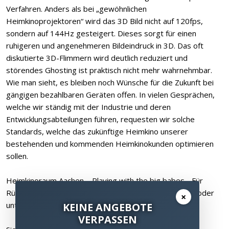
Verfahren. Anders als bei „gewöhnlichen
Heimkinoprojektoren“ wird das 3D Bild nicht auf 120fps,
sondern auf 144Hz gesteigert. Dieses sorgt für einen
ruhigeren und angenehmeren Bildeindruck in 3D. Das oft
diskutierte 3D-Flimmern wird deutlich reduziert und
störendes Ghosting ist praktisch nicht mehr wahrnehmbar.
Wie man sieht, es bleiben noch Wünsche für die Zukunft bei
gängigen bezahlbaren Geräten offen. In vielen Gesprächen,
welche wir ständig mit der Industrie und deren
Entwicklungsabteilungen führen, requesten wir solche
Standards, welche das zukünftige Heimkino unserer
bestehenden und kommenden Heimkinokunden optimieren
sollen.
Heimkinoraum Aachen – Playing with the big babes - Für
Rückfragen ausschließlich unter Tel. 0172 – 817 13 66 oder
×
unter Mail
uli@heimkinoraum.de
KEINE ANGEBOTE
VERPASSEN