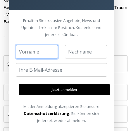
Sie denken ebenfalls über ein eigenes Heimkinoraum-
Fachgeschäft nach - Erfüllen Sie sich doch einfach Ihren Traum
- Wir unterstützen Sie tatkräftig hierbei:
Erhalten Sie exklusive Angebote, News und
Partner werden.
Updates direkt in Ihr Postfach. Kostenlos und
jederzeit kündbar.
..
Standort wählen
Jetzt anmelden
Ihr Name *
Mit der Anmeldung akzeptieren Sie unsere
Datenschutzerklärung
. Sie können sich
E-Mail *
jederzeit wieder abmelden.