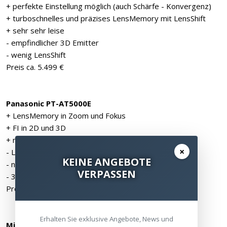
+ perfekte Einstellung möglich (auch Schärfe - Konvergenz)
+ turboschnelles und präzises LensMemory mit LensShift
+ sehr sehr leise
- empfindlicher 3D Emitter
- wenig LensShift
Preis ca. 5.499 €
Panasonic PT-AT5000E
+ LensMemory in Zoom und Fokus
+ FI in 2D und 3D
+ neues Gehäuse - endlich
×
- LensShift mit Hackeljoystick
KEINE ANGEBOTE
- nicht ganz so hell in 2D und 3D
VERPASSEN
- 3D nicht ganz so scharf
Preis ca. 3.199 €
Erhalten Sie exklusive Angebote, News und
Mitsubishi HC9000 Advance