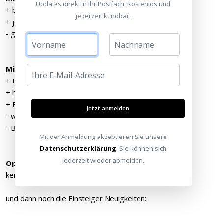
Updates direkt in Ihr Postfach. Kostenlos und
+ brilliantes und scharfes Bild in 2D
jederzeit kündbar.
+ jetzt FI in 2D und 3D
- großes Gehäuse und wenig Zoom
Mitsubishi HC7800
+ DLP scharfes Bild
+ helles 3D Bild
+ FI in 2D und 3D
Jetzt anmelden
- wenig Zoom und LensShift
- Brille kann man noch nicht beurteilen
Mit der Anmeldung akzeptieren Sie unsere
Datenschutzerklärung
. Sie können sich
jederzeit wieder abmelden.
Optoma HD83
keine Beurteilung möglich
und dann noch die Einsteiger Neuigkeiten: