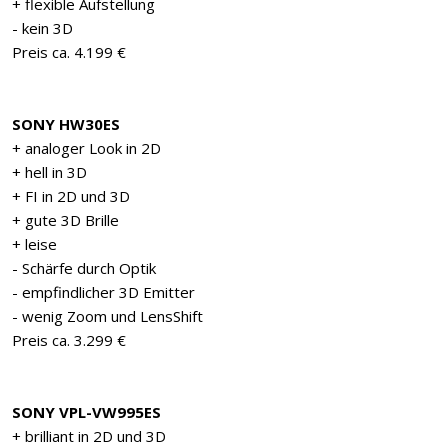
+ flexible Aufstellung
- kein 3D
Preis ca. 4.199 €
SONY HW30ES
+ analoger Look in 2D
+ hell in 3D
+ FI in 2D und 3D
+ gute 3D Brille
+ leise
- Schärfe durch Optik
- empfindlicher 3D Emitter
- wenig Zoom und LensShift
Preis ca. 3.299 €
SONY VPL-VW995ES
+ brilliant in 2D und 3D