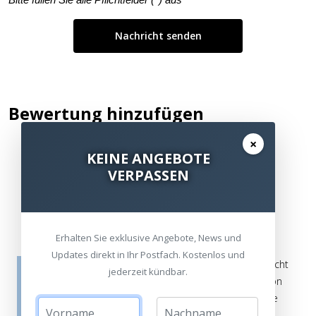
Bewertung hinzufügen
×
KEINE ANGEBOTE
Kommentar / Bewertung schreiben
VERPASSEN
Erhalten Sie exklusive Angebote, News und
Updates direkt in Ihr Postfach. Kostenlos und
Die Bewertungen werden vor ihrer Veröffentlichung nicht
jederzeit kündbar.
auf ihre Echtheit überprüft. Sie können daher auch von
Verbrauchern stammen, die die bewerteten Produkte
tatsächlich gar nicht erworben/genutzt haben.