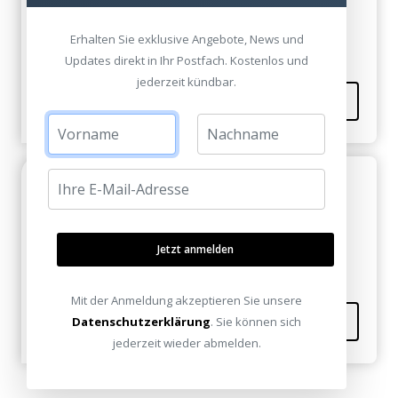
Hat mir weitergeholfen! Danke für die Infos!
Erhalten Sie exklusive Angebote, News und
Updates direkt in Ihr Postfach. Kostenlos und
jederzeit kündbar.
Kommentieren
Super
Gerhardt Theda Fleischer am 27. Juni 2013
Dann muss ich euch mal besuchen!
Jetzt anmelden
Mit der Anmeldung akzeptieren Sie unsere
Kommentieren
Datenschutzerklärung
. Sie können sich
jederzeit wieder abmelden.