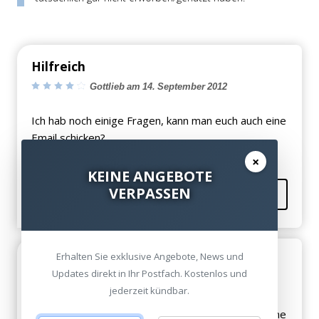
Hilfreich
Gottlieb am 14. September 2012
Ich hab noch einige Fragen, kann man euch auch eine
Email schicken?
×
KEINE ANGEBOTE
VERPASSEN
Kommentieren
Erhalten Sie exklusive Angebote, News und
Hilfreich
Updates direkt in Ihr Postfach. Kostenlos und
Dahl am 13. September 2012
jederzeit kündbar.
Ich hab noch einige Fragen, kann man euch auch eine