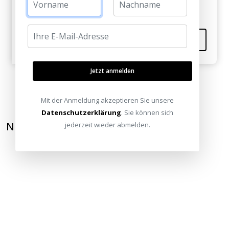
Kommentieren
Jetzt anmelden
Mit der Anmeldung akzeptieren Sie unsere
Datenschutzerklärung
. Sie können sich
NEWSLETTER ABONNIEREN
jederzeit wieder abmelden.