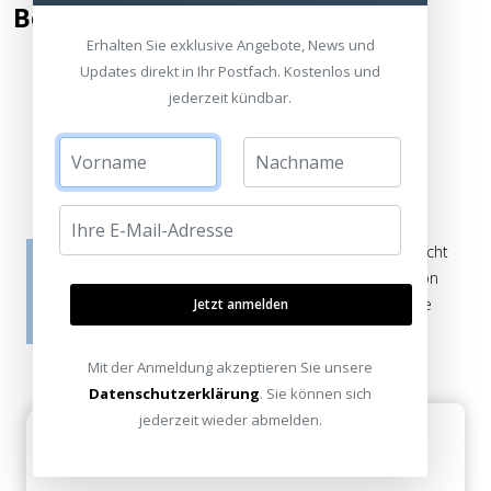
Bewertung hinzufügen
Erhalten Sie exklusive Angebote, News und
Updates direkt in Ihr Postfach. Kostenlos und
jederzeit kündbar.
Kommentar / Bewertung schreiben
Die Bewertungen werden vor ihrer Veröffentlichung nicht
auf ihre Echtheit überprüft. Sie können daher auch von
Verbrauchern stammen, die die bewerteten Produkte
Jetzt anmelden
tatsächlich gar nicht erworben/genutzt haben.
Mit der Anmeldung akzeptieren Sie unsere
Datenschutzerklärung
. Sie können sich
jederzeit wieder abmelden.
Hilfreich
Dahl am 09. August 2008