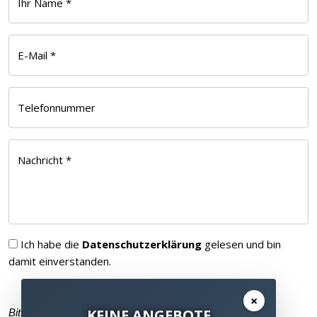
Ihr Name *
E-Mail *
Telefonnummer
Nachricht *
Ich habe die
Datenschutzerklärung
gelesen und bin
damit einverstanden.
×
Bitte füllen Sie alle Pflichtfelder (
*
) aus
KEINE ANGEBOTE