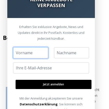
VERPASSEN
Erhalten Sie exklusive Angebote, News und
Updates direkt in Ihr Postfach. Kostenlos und
Bewertung hinzufügen
jederzeit kündbar.
Kommentar / Bewertung schreiben
Jetzt anmelden
Die Bewertungen werden vor ihrer Veröffentlichung nicht
auf ihre Echtheit überprüft. Sie können daher auch von
Mit der Anmeldung akzeptieren Sie unsere
Verbrauchern stammen, die die bewerteten Produkte
Datenschutzerklärung
. Sie können sich
tatsächlich gar nicht erworben/genutzt haben.