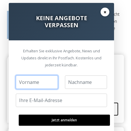
×
Die Bewertungen werden vor ihrer Veröffentlichung nicht
KEINE ANGEBOTE
auf ihre Echtheit überprüft. Sie können daher auch von
VERPASSEN
Verbrauchern stammen, die die bewerteten Produkte
tatsächlich gar nicht erworben/genutzt haben.
Erhalten Sie exklusive Angebote, News und
Updates direkt in Ihr Postfach. Kostenlos und
Danke
jederzeit kündbar.
Abigail Dirchs am 28. Juli 2009
Dann muss ich euch mal besuchen!
Kommentieren
Jetzt anmelden