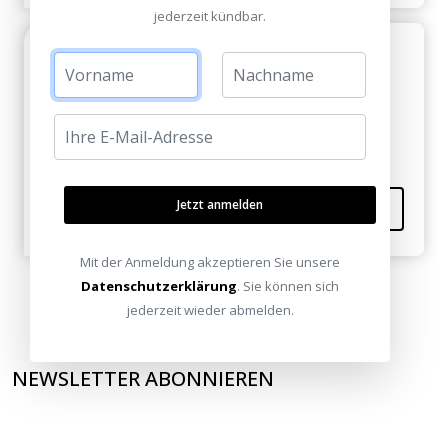
jederzeit kündbar.
Super
Dahl am 04. September 2012
Guter Beitrag!
Jetzt anmelden
Kommentieren
Mit der Anmeldung akzeptieren Sie unsere
Datenschutzerklärung
. Sie können sich
jederzeit wieder abmelden.
NEWSLETTER ABONNIEREN