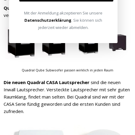
Quadral Qube Subwoofer
Serie – Der Allrounder in
Mit der Anmeldung akzeptieren Sie unsere
verschiedenen Größen für kraftvolle, tiefe Frequenzen!
Datenschutzerklärung
. Sie können sich
jederzeit wieder abmelden.
Quadral Qube Subwoofer passen wirklich in jeden Raum
Die neuen Quadral CASA Lautsprecher
sind die neuen
Inwall Lautsprecher. Versteckte Lautsprecher mit sehr guten
Raumklang, findet man selten. Bei Quadral sind wir mit der
CASA Serie fündig geworden und die ersten Kunden sind
zufrieden.