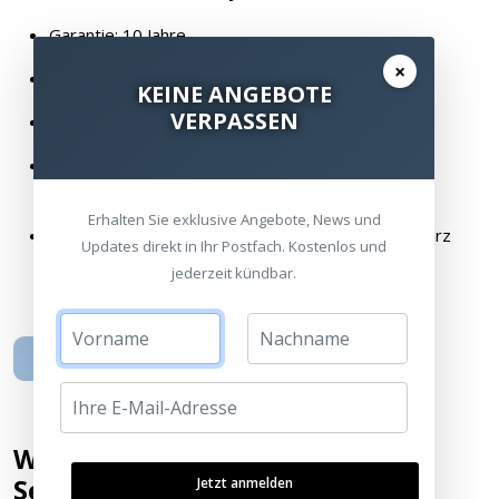
Garantie: 10 Jahre
×
Garantie Subwoofer: 2 Jahre
KEINE ANGEBOTE
VERPASSEN
Echtholzfurnier
Optional: Hochwertige
Lackierungen in 190 RAL
Farben
Erhalten Sie exklusive Angebote, News und
Standard Ausführungen
: weiß Hochglanz, schwarz
Updates direkt in Ihr Postfach. Kostenlos und
Hochglanz, Kirsche Echtholzfurnier, Eiche-Natur
jederzeit kündbar.
Echtholzfurnier, Eiche-Choco Echtholzfurnier
Weitere Quadral Lautsprecher
Serien
Jetzt anmelden