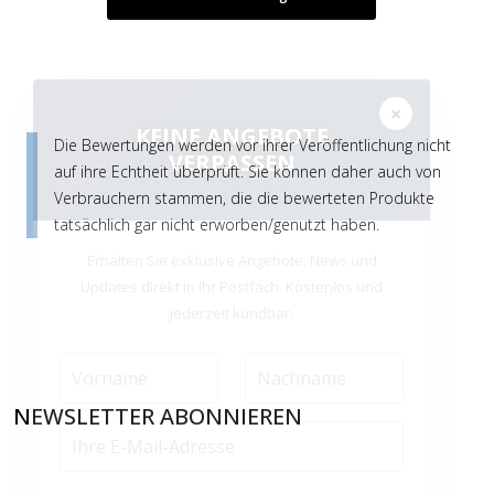
×
KEINE ANGEBOTE
VERPASSEN
Die Bewertungen werden vor ihrer Veröffentlichung nicht
auf ihre Echtheit überprüft. Sie können daher auch von
Verbrauchern stammen, die die bewerteten Produkte
tatsächlich gar nicht erworben/genutzt haben.
Erhalten Sie exklusive Angebote, News und
Updates direkt in Ihr Postfach. Kostenlos und
jederzeit kündbar.
NEWSLETTER ABONNIEREN
Jetzt anmelden