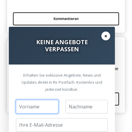
Kommentieren
×
KEINE ANGEBOTE
Hilfreich
VERPASSEN
Gottlieb am 05. Februar 2009
Ich hab noch einige Fragen, kann man euch auch eine
Email schicken?
Erhalten Sie exklusive Angebote, News und
Updates direkt in Ihr Postfach. Kostenlos und
jederzeit kündbar.
Kommentieren