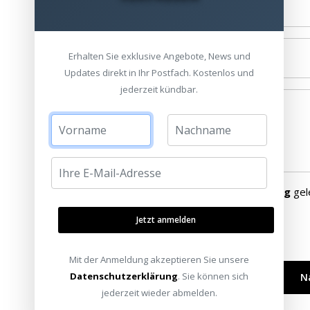
E-Mail *
Erhalten Sie exklusive Angebote, News und
Telefonnummer
Updates direkt in Ihr Postfach. Kostenlos und
jederzeit kündbar.
Nachricht *
Ich habe die
Datenschutzerklärung
gel
Jetzt anmelden
Bitte füllen Sie alle Pflichtfelder (
*
) aus
Mit der Anmeldung akzeptieren Sie unsere
Datenschutzerklärung
. Sie können sich
jederzeit wieder abmelden.