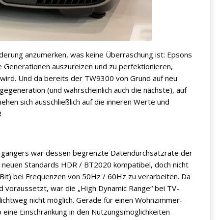
nderung anzumerken, was keine Überraschung ist: Epsons
re Generationen auszureizen und zu perfektionieren,
 wird. Und da bereits der TW9300 von Grund auf neu
lgegeneration (und wahrscheinlich auch die nächste), auf
ehen sich ausschließlich auf die inneren Werte und
R
Vorgängers war dessen begrenzte Datendurchsatzrate der
n neuen Standards HDR / BT2020 kompatibel, doch nicht
12Bit) bei Frequenzen von 50Hz / 60Hz zu verarbeiten. Da
d voraussetzt, war die „High Dynamic Range“ bei TV-
lichtweg nicht möglich. Gerade für einen Wohnzimmer-
so eine Einschränkung in den Nutzungsmöglichkeiten