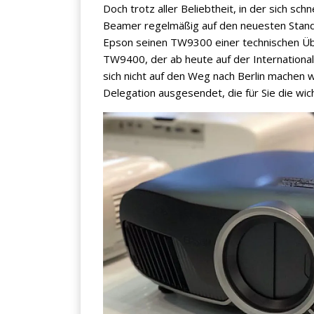
Doch trotz aller Beliebtheit, in der sich sc
Beamer regelmäßig auf den neuesten Stan
Epson seinen TW9300 einer technischen Üb
TW9400, der ab heute auf der Internationalen
sich nicht auf den Weg nach Berlin machen
Delegation ausgesendet, die für Sie die w
×
KEINE ANGEBOTE
VERPASSEN
Erhalten Sie exklusive Angebote, News und
Updates direkt in Ihr Postfach. Kostenlos und
jederzeit kündbar.