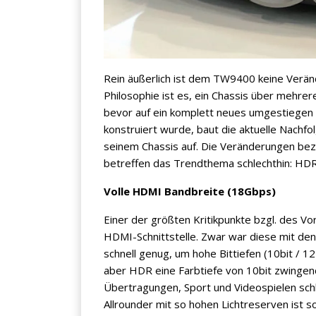
Rein äußerlich ist dem TW9400 keine Verä
Jetzt anmelden
Philosophie ist es, ein Chassis über mehre
bevor auf ein komplett neues umgestiegen
Mit der Anmeldung akzeptieren Sie unsere
konstruiert wurde, baut die aktuelle Nachfo
Datenschutzerklärung
. Sie können sich
seinem Chassis auf. Die Veränderungen bezi
jederzeit wieder abmelden.
betreffen das Trendthema schlechthin: HD
Volle HDMI Bandbreite (18Gbps)
Einer der größten Kritikpunkte bzgl. des 
HDMI-Schnittstelle. Zwar war diese mit de
schnell genug, um hohe Bittiefen (10bit / 
aber HDR eine Farbtiefe von 10bit zwingen
Übertragungen, Sport und Videospielen sch
Allrounder mit so hohen Lichtreserven ist 