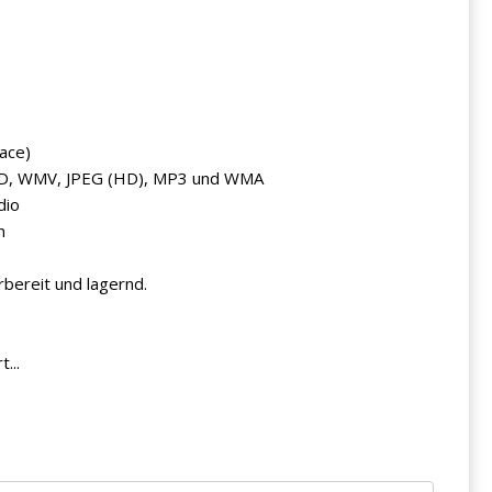
ace)
CHD, WMV, JPEG (HD), MP3 und WMA
dio
n
rbereit und lagernd.
...