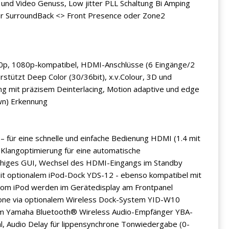
 und Video Genuss, Low jitter PLL Schaltung Bi Amping
für SurroundBack <> Front Presence oder Zone2
80p, 1080p-kompatibel, HDMI-Anschlüsse (6 Eingänge/2
rstützt Deep Color (30/36bit), x.v.Colour, 3D und
g mit präzisem Deinterlacing, Motion adaptive und edge
own) Erkennung
 für eine schnelle und einfache Bedienung HDMI (1.4 mit
Klangoptimierung für eine automatische
chiges GUI, Wechsel des HDMI-Eingangs im Standby
t optionalem iPod-Dock YDS-12 - ebenso kompatibel mit
vom iPod werden im Gerätedisplay am Frontpanel
hone via optionalem Wireless Dock-System YID-W10
lem Yamaha Bluetooth® Wireless Audio-Empfänger YBA-
hl, Audio Delay für lippensynchrone Tonwiedergabe (0-