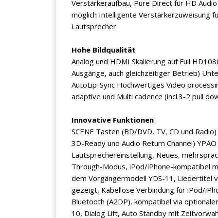
Verstärkeraufbau, Pure Direct für HD Audio
möglich Intelligente Verstärkerzuweisung 
Lautsprecher
Hohe Bildqualität
Analog und HDMI Skalierung auf Full HD10
Ausgänge, auch gleichzeitiger Betrieb) Unte
AutoLip-Sync Hochwertiges Video processin
adaptive und Multi cadence (incl.3-2 pull d
Innovative Funktionen
SCENE Tasten (BD/DVD, TV, CD und Radio) –
3D-Ready und Audio Return Channel) YPAO 
Lautsprechereinstellung, Neues, mehrspra
Through-Modus, iPod/iPhone-kompatibel mi
dem Vorgängermodell YDS-11, Liedertitel 
gezeigt, Kabellose Verbindung für iPod/iP
Bluetooth (A2DP), kompatibel via optiona
10, Dialog Lift, Auto Standby mit Zeitvorwa