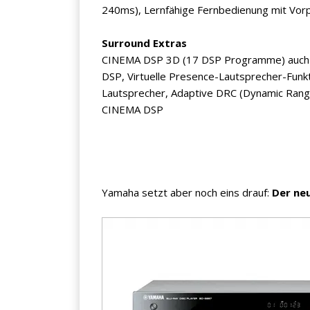
240ms), Lernfähige Fernbedienung mit Vo
Surround Extras
CINEMA DSP 3D (17 DSP Programme) auch 
DSP, Virtuelle Presence-Lautsprecher-Funk
Lautsprecher, Adaptive DRC (Dynamic Rang
CINEMA DSP
×
KEINE ANGEBOTE
VERPASSEN
Yamaha setzt aber noch eins drauf:
Der neu
Erhalten Sie exklusive Angebote, News und
Updates direkt in Ihr Postfach. Kostenlos und
jederzeit kündbar.