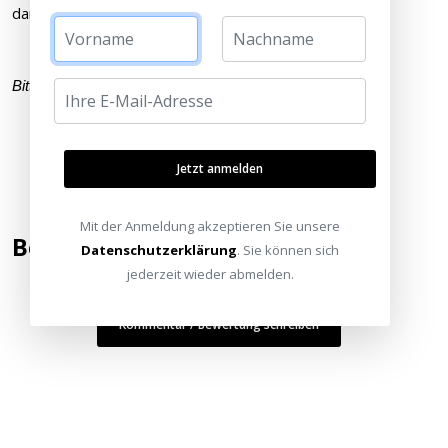
damit einverstanden.
Bitte füllen Sie alle Pflichtfelder (
*
) aus
Jetzt anmelden
Mit der Anmeldung akzeptieren Sie unsere
Bewertung hinzufügen
Datenschutzerklärung
. Sie können sich
jederzeit wieder abmelden.
Kommentar / Bewertung schreiben