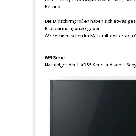
Betrieb.
Die Bildschirmgrößen haben sich etwas geän
Bildschirmdiagonale geben.
Wir rechnen schon im März mit den ersten 
W9 Serie
×
Nachfolger der HX955 Serie und somit Sony
KEINE ANGEBOTE
VERPASSEN
Erhalten Sie exklusive Angebote, News und
Updates direkt in Ihr Postfach. Kostenlos und
jederzeit kündbar.