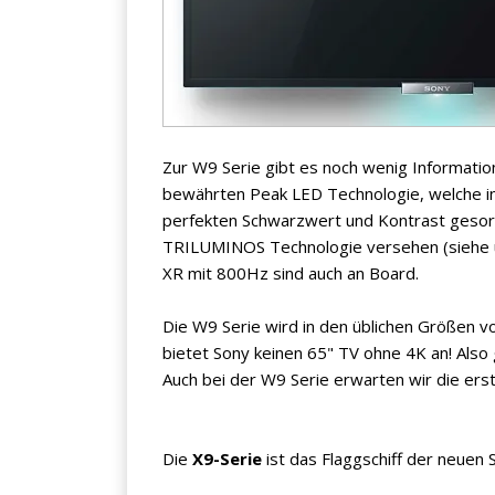
Jetzt anmelden
Zur W9 Serie gibt es noch wenig Informatio
bewährten Peak LED Technologie, welche i
Mit der Anmeldung akzeptieren Sie unsere
perfekten Schwarzwert und Kontrast gesorgt
Datenschutzerklärung
. Sie können sich
TRILUMINOS Technologie versehen (siehe u
jederzeit wieder abmelden.
XR mit 800Hz sind auch an Board.
Die W9 Serie wird in den üblichen Größen v
bietet Sony keinen 65" TV ohne 4K an! Also
Auch bei der W9 Serie erwarten wir die ers
Die
X9-Serie
ist das Flaggschiff der neuen S