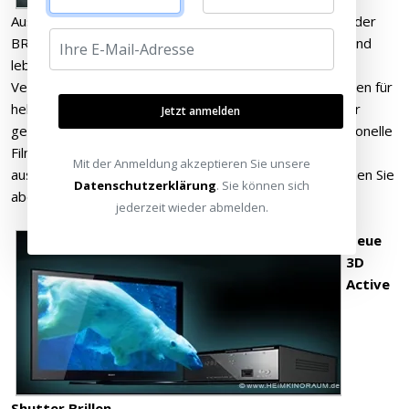
Ausgestattet mit modernster Bildtechnologie liefert jeder
BRAVIA 3D-Fernseher ein klares, gestochen scharfes und
lebendiges 3D-Bild in High Definition-Qualität. Ein LED-
Verstärker sorgt selbst in schwach beleuchteten Räumen für
helle, kontrastreiche 3D-Bilder, und der 3D Sync Sender
Jetzt anmelden
gewährleistet ein stabiles 3D-Signal. Auch das konventionelle
Film- und Fernsehprogramm genießen Sie damit in
Mit der Anmeldung akzeptieren Sie unsere
ausgezeichneter Qualität. Dank 3D-Konvertierung können Sie
Datenschutzerklärung
. Sie können sich
aber auch ganz einfach von 2D auf 3D umschalten.
jederzeit wieder abmelden.
Neue
3D
Active
Shutter Brillen