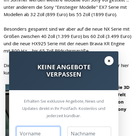
unter anderem die Sony "Einsteiger Modelle" EX7 Serie mit
Modellen ab 32 Zoll (899 Euro) bis 55 Zoll (1899 Euro).
Besonders gespannt sind wir aber auf die neue NX Serie mit
Größen zwischen 40 Zoll (1.399 Euro) bis 60 Zoll (3.499 Euro)
und die neue HX925 Serie mit der neuen Bravia XR Engine
mit 800 Hz ... bis 65 Zoll Bildschirmgröße.
×
Die Geräte verfügen über zahlreiche Funktionen, die wir hier
KEINE ANGEBOTE
kurz beschreiben möchten.
VERPASSEN
Die 3D
Welt
Erhalten Sie exklusive Angebote, News und
von
Updates direkt in Ihr Postfach. Kostenlos und
Sony
jederzeit kündbar.