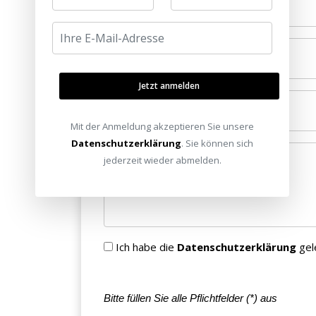
Ihr Name *
E-Mail *
Jetzt anmelden
Telefonnummer
Mit der Anmeldung akzeptieren Sie unsere
Datenschutzerklärung
. Sie können sich
jederzeit wieder abmelden.
Nachricht *
Ich habe die
Datenschutzerklärung
gel
Bitte füllen Sie alle Pflichtfelder (
*
) aus