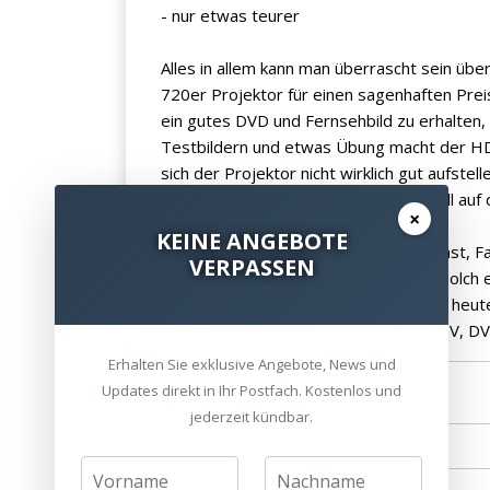
- nur etwas teurer
Alles in allem kann man überrascht sein üb
720er Projektor für einen sagenhaften Preis
ein gutes DVD und Fernsehbild zu erhalten, 
Testbildern und etwas Übung macht der HD7
sich der Projektor nicht wirklich gut aufste
durchaus auch geeignet, ihn mal schnell auf
×
KEINE ANGEBOTE
Wer ein etwas besseres Bild in Kontrast, F
VERPASSEN
Mitsubishi HC1100 sehr gut bedient. Solch e
vorstellbar. Beide Projektoren sind ab heute
immer mit allen verfügbaren Quellen TV, 
Erhalten Sie exklusive Angebote, News und
Updates direkt in Ihr Postfach. Kostenlos und
Standort wählen
jederzeit kündbar.