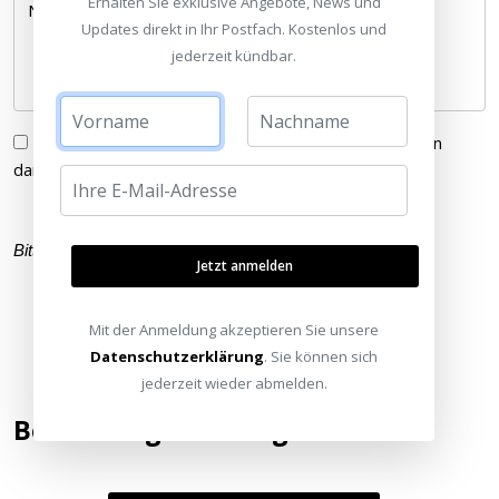
Erhalten Sie exklusive Angebote, News und
Nachricht *
Updates direkt in Ihr Postfach. Kostenlos und
jederzeit kündbar.
Ich habe die
Datenschutzerklärung
gelesen und bin
damit einverstanden.
Bitte füllen Sie alle Pflichtfelder (
*
) aus
Jetzt anmelden
Mit der Anmeldung akzeptieren Sie unsere
Datenschutzerklärung
. Sie können sich
jederzeit wieder abmelden.
Bewertung hinzufügen