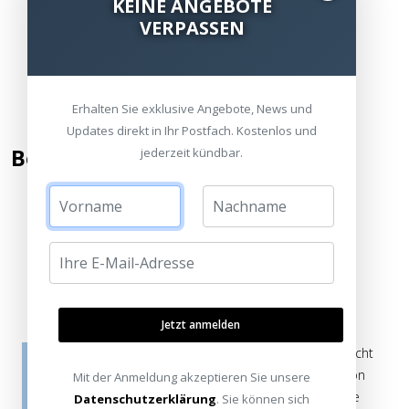
KEINE ANGEBOTE
VERPASSEN
Erhalten Sie exklusive Angebote, News und
Updates direkt in Ihr Postfach. Kostenlos und
Bewertung hinzufügen
jederzeit kündbar.
Kommentar / Bewertung schreiben
Jetzt anmelden
Die Bewertungen werden vor ihrer Veröffentlichung nicht
auf ihre Echtheit überprüft. Sie können daher auch von
Mit der Anmeldung akzeptieren Sie unsere
Verbrauchern stammen, die die bewerteten Produkte
Datenschutzerklärung
. Sie können sich