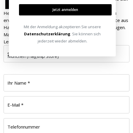
mit dem Thema
Jetzt anmelden
Heimkino und HighFidelty beschäftigen. Besonderes zu
erwähnen ist, dass es die HEIMKINOMACHER Art&Voice aus
Mit der Anmeldung akzeptieren Sie unsere
Hannover schaffen eine entspannte Stimmung zu erzeugen.
Datenschutzerklärung
. Sie können sich
Mal eine ganz andere Messeerfahrung. Auch für
jederzeit wieder abmelden.
Leinwandprofis ...
Standort wählen
Ihr Name *
E-Mail *
Telefonnummer