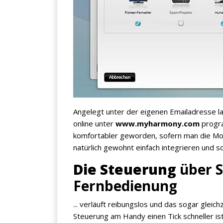
×
KEINE ANGEBOTE
Angelegt unter der eigenen Emailadresse la
VERPASSEN
online unter
www.myharmony.com
progra
komfortabler geworden, sofern man die Mod
natürlich gewohnt einfach integrieren und so
Die Steuerung
über 
Erhalten Sie exklusive Angebote, News und
Updates direkt in Ihr Postfach. Kostenlos und
Fernbedienung
jederzeit kündbar.
... verläuft reibungslos und das sogar gleich
Steuerung am Handy einen Tick schneller is