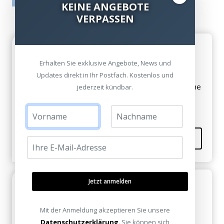
tatsächlich gar nicht erworben/genutzt haben.
KEINE ANGEBOTE
VERPASSEN
Hilfreich
Magdalena Schroeder am 18. April 2013
Erhalten Sie exklusive Angebote, News und
Updates direkt in Ihr Postfach. Kostenlos und
Ich hab noch einige Fragen, kann man euch auch eine
jederzeit kündbar.
Email schicken?
Kommentieren
Jetzt anmelden
Hilfreich
Berta Kauffmann am 17. April 2013
Mit der Anmeldung akzeptieren Sie unsere
Guter Beitrag!
Datenschutzerklärung
. Sie können sich