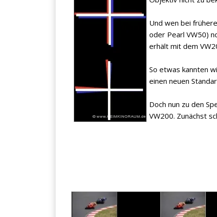
Und wen bei frühere
oder Pearl VW50) no
erhält mit dem VW2
So etwas kannten wi
einen neuen Standard
×
Doch nun zu den Spe
KEINE ANGEBOTE
VW200. Zunächst sch
VERPASSEN
Erhalten Sie exklusive Angebote, News und
Updates direkt in Ihr Postfach. Kostenlos und
jederzeit kündbar.