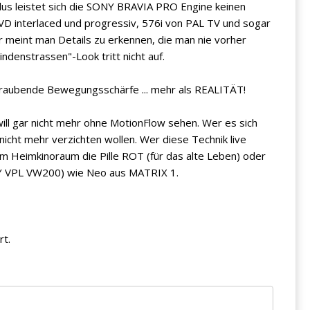
us leistet sich die SONY BRAVIA PRO Engine keinen
VD interlaced und progressiv, 576i von PAL TV und sogar
meint man Details zu erkennen, die man nie vorher
ndenstrassen"-Look tritt nicht auf.
eraubende Bewegungsschärfe ... mehr als REALITÄT!
will gar nicht mehr ohne MotionFlow sehen. Wer es sich
nicht mehr verzichten wollen. Wer diese Technik live
 im Heimkinoraum die Pille ROT (für das alte Leben) oder
ONY VPL VW200) wie Neo aus MATRIX 1.
t.