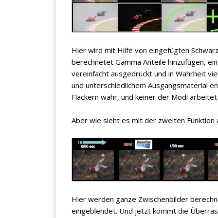
Hier wird mit Hilfe von eingefügten Schwarz
Jetzt anmelden
berechnetet Gamma Anteile hinzufügen, eine
vereinfacht ausgedrückt und in Wahrheit vie
und unterschiedlichem Ausgangsmaterial en
Mit der Anmeldung akzeptieren Sie unsere
Flackern wahr, und keiner der Modi arbeitet
Datenschutzerklärung
. Sie können sich
jederzeit wieder abmelden.
Aber wie sieht es mit der zweiten Funktion
Hier werden ganze Zwischenbilder berechnet
eingeblendet. Und jetzt kommt die Überras