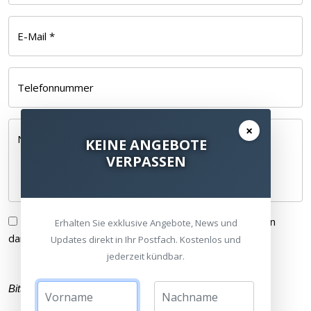
E-Mail *
Telefonnummer
×
Nachricht *
KEINE ANGEBOTE
VERPASSEN
Ich habe die
Datenschutzerklärung
gelesen und bin
Erhalten Sie exklusive Angebote, News und
damit einverstanden.
Updates direkt in Ihr Postfach. Kostenlos und
jederzeit kündbar.
Bitte füllen Sie alle Pflichtfelder (
*
) aus