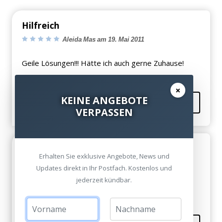
Hilfreich
Aleida Mas am 19. Mai 2011
Geile Lösungen!!! Hätte ich auch gerne Zuhause!
×
KEINE ANGEBOTE
Kommentieren
VERPASSEN
Danke
Erhalten Sie exklusive Angebote, News und
Magdalena Schroeder am 18. Mai 2011
Updates direkt in Ihr Postfach. Kostenlos und
jederzeit kündbar.
Dann muss ich euch mal besuchen!