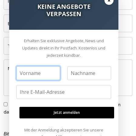
×
Ihr Name *
KEINE ANGEBOTE
VERPASSEN
E-Mail *
Erhalten Sie exklusive Angebote, News und
Telefonnummer
Updates direkt in Ihr Postfach. Kostenlos und
jederzeit kündbar.
Nachricht *
Ich habe die
Datenschutzerklärung
gelesen und bin
damit einverstanden.
Jetzt anmelden
Mit der Anmeldung akzeptieren Sie unsere
Bitte füllen Sie alle Pflichtfelder (
*
) aus