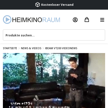
Kostenloser Versand
Termin vereinbaren
Beratung & Service
STARTSEITE
NEWS & VIDEOS
IBEAM VT200 VIDEONEWS