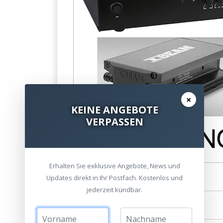
×
KEINE ANGEBOTE
VERPASSEN
Erhalten Sie exklusive Angebote, News und
Updates direkt in Ihr Postfach. Kostenlos und
jederzeit kündbar.
Standort wählen