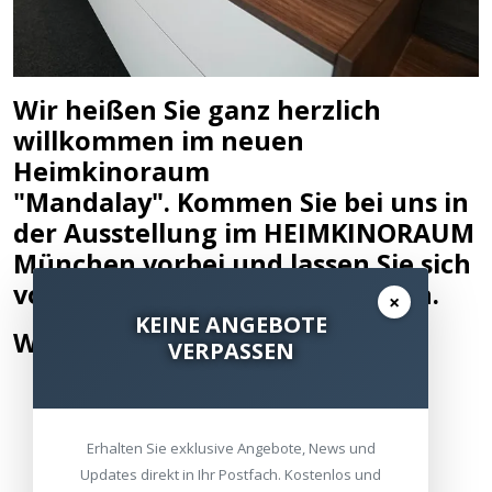
Wir heißen Sie ganz herzlich
willkommen im neuen
Heimkinoraum
"Mandalay". Kommen Sie bei uns in
der Ausstellung im HEIMKINORAUM
München vorbei und lassen Sie sich
von uns inspirieren und beraten.
×
KEINE ANGEBOTE
Wir freuen uns auf Sie!
VERPASSEN
Erhalten Sie exklusive Angebote, News und
Updates direkt in Ihr Postfach. Kostenlos und