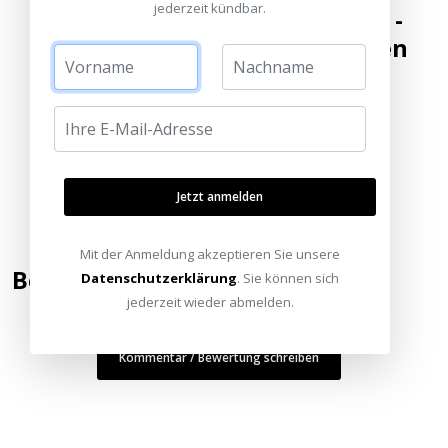
jederzeit kündbar.
Erleben Sie den Unterschied -
HEIMKINORAUM – Immer einen
Besuch wert
Jetzt anmelden
Mit der Anmeldung akzeptieren Sie unsere
Bewertung hinzufügen
Datenschutzerklärung
. Sie können sich
jederzeit wieder abmelden.
Kommentar / Bewertung schreiben