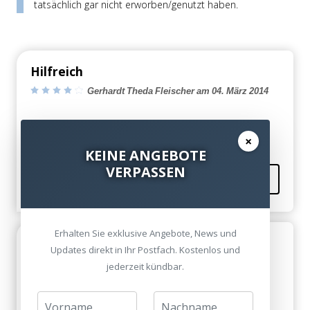
tatsächlich gar nicht erworben/genutzt haben.
Hilfreich
Gerhardt Theda Fleischer am 04. März 2014
Interessant...
×
KEINE ANGEBOTE
VERPASSEN
Kommentieren
Erhalten Sie exklusive Angebote, News und
Hilfreich
Updates direkt in Ihr Postfach. Kostenlos und
Gerhardt Theda Fleischer am 03. März 2014
jederzeit kündbar.
Interessant...