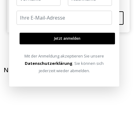
Kommentieren
Jetzt anmelden
Mit der Anmeldung akzeptieren Sie unsere
Datenschutzerklärung
. Sie können sich
NEWSLETTER ABONNIEREN
jederzeit wieder abmelden.