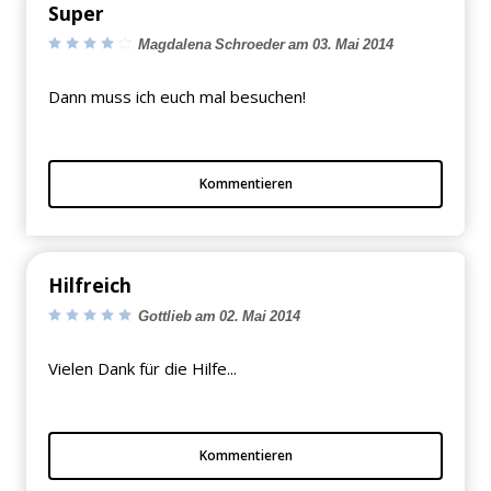
Super
Magdalena Schroeder am 03. Mai 2014
Dann muss ich euch mal besuchen!
×
Kommentieren
KEINE ANGEBOTE
VERPASSEN
Hilfreich
Gottlieb am 02. Mai 2014
Erhalten Sie exklusive Angebote, News und
Updates direkt in Ihr Postfach. Kostenlos und
Vielen Dank für die Hilfe...
jederzeit kündbar.
Kommentieren