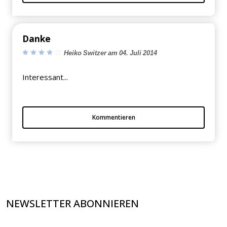
×
Danke
KEINE ANGEBOTE
Heiko Switzer am 04. Juli 2014
VERPASSEN
Interessant...
Erhalten Sie exklusive Angebote, News und
Updates direkt in Ihr Postfach. Kostenlos und
Kommentieren
jederzeit kündbar.
NEWSLETTER ABONNIEREN
Jetzt anmelden