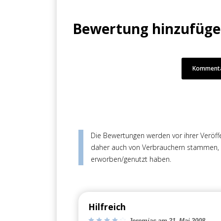
Bewertung hinzufüg
Jetzt anmelden
Kommenta
Mit der Anmeldung akzeptieren Sie unsere
Datenschutzerklärung
. Sie können sich
jederzeit wieder abmelden.
Die Bewertungen werden vor ihrer Veröffen
daher auch von Verbrauchern stammen, di
erworben/genutzt haben.
Hilfreich
Jeremias am 21. Mai 2008