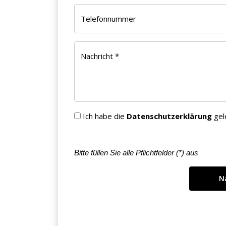
Telefonnummer
Nachricht *
×
KEINE ANGEBOTE
VERPASSEN
Ich habe die
Datenschutzerklärung
gel
Bitte füllen Sie alle Pflichtfelder (
*
) aus
Erhalten Sie exklusive Angebote, News und
Updates direkt in Ihr Postfach. Kostenlos und
jederzeit kündbar.