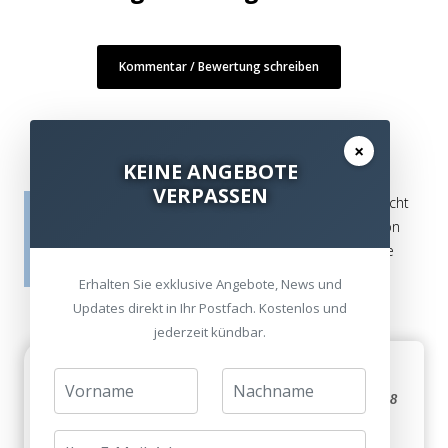
Kommentar / Bewertung schreiben
×
KEINE ANGEBOTE
VERPASSEN
Die Bewertungen werden vor ihrer Veröffentlichung nicht
auf ihre Echtheit überprüft. Sie können daher auch von
Verbrauchern stammen, die die bewerteten Produkte
tatsächlich gar nicht erworben/genutzt haben.
Erhalten Sie exklusive Angebote, News und
Updates direkt in Ihr Postfach. Kostenlos und
jederzeit kündbar.
Dolby vision
Matthias Abendhöfer am 24. September 2018
Dolby vision wird noch immer nich unterstützt RX