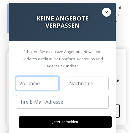
Die Bewertungen werden vor ihrer Veröffentlichung nicht
×
auf ihre Echtheit überprüft. Sie können daher auch von
KEINE ANGEBOTE
Verbrauchern stammen, die die bewerteten Produkte
VERPASSEN
tatsächlich gar nicht erworben/genutzt haben.
Erhalten Sie exklusive Angebote, News und
Hilfreich
Updates direkt in Ihr Postfach. Kostenlos und
Berta Kauffmann am 07. Oktober 2011
jederzeit kündbar.
Ich hab noch einige Fragen, kann man euch auch eine
Email schicken?
Kommentieren
Jetzt anmelden