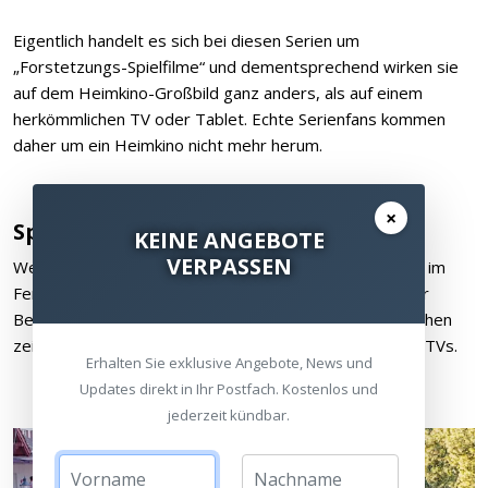
Eigentlich handelt es sich bei diesen Serien um
„Forstetzungs-Spielfilme“ und dementsprechend wirken sie
auf dem Heimkino-Großbild ganz anders, als auf einem
herkömmlichen TV oder Tablet. Echte Serienfans kommen
daher um ein Heimkino nicht mehr herum.
×
Sportübertragungen
KEINE ANGEBOTE
VERPASSEN
Wer kennt sie nicht, die „Straßenfeger“ Übertragungen im
Fernsehen, meist Fußball-Länderspiele unter deutscher
Beteiligung, aber auch Fomel1, Tennis und Handball ziehen
zeitweise Millionen von Zuschauern vor die heimischen TVs.
Erhalten Sie exklusive Angebote, News und
Updates direkt in Ihr Postfach. Kostenlos und
jederzeit kündbar.