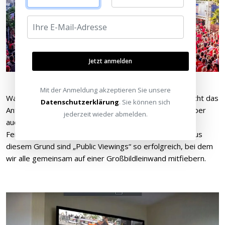
Jetzt anmelden
Mit der Anmeldung akzeptieren Sie unsere
Was die meisten dabei erkannt haben: Gemeinsam macht das
Datenschutzerklärung
. Sie können sich
Anfeuern der heimischen Mannschaft viel mehr Spaß, aber
jederzeit wieder abmelden.
auch „geteiltes Leid ist halbes Leid“, und gemeinsames
Feiern eines Sieges macht dafür gleich doppelt Spaß. Aus
diesem Grund sind „Public Viewings“ so erfolgreich, bei dem
wir alle gemeinsam auf einer Großbildleinwand mitfiebern.