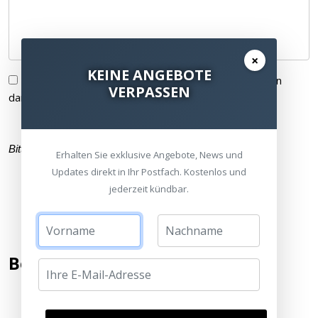
×
KEINE ANGEBOTE
Ich habe die
Datenschutzerklärung
gelesen und bin
VERPASSEN
damit einverstanden.
Bitte füllen Sie alle Pflichtfelder (
*
) aus
Erhalten Sie exklusive Angebote, News und
Updates direkt in Ihr Postfach. Kostenlos und
jederzeit kündbar.
Bewertung hinzufügen