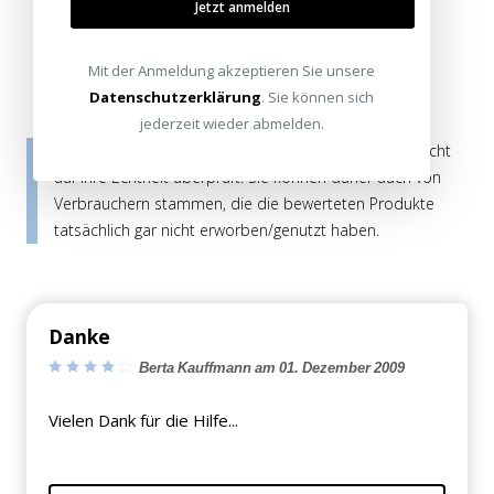
Kommentar / Bewertung schreiben
Jetzt anmelden
Mit der Anmeldung akzeptieren Sie unsere
Datenschutzerklärung
. Sie können sich
jederzeit wieder abmelden.
Die Bewertungen werden vor ihrer Veröffentlichung nicht
auf ihre Echtheit überprüft. Sie können daher auch von
Verbrauchern stammen, die die bewerteten Produkte
tatsächlich gar nicht erworben/genutzt haben.
Danke
Berta Kauffmann am 01. Dezember 2009
Vielen Dank für die Hilfe...