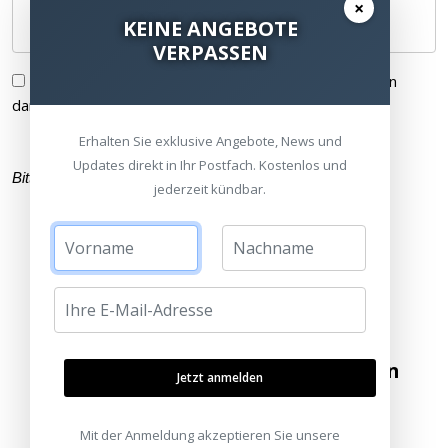
×
KEINE ANGEBOTE
VERPASSEN
Ich habe die
Datenschutzerklärung
gelesen und bin
damit einverstanden.
Erhalten Sie exklusive Angebote, News und
Updates direkt in Ihr Postfach. Kostenlos und
Bitte füllen Sie alle Pflichtfelder (
*
) aus
jederzeit kündbar.
Besuchen Sie unsere Ausstellungen
Jetzt anmelden
Bitte besuchen Sie uns nur mit Termin.
Mit der Anmeldung akzeptieren Sie unsere