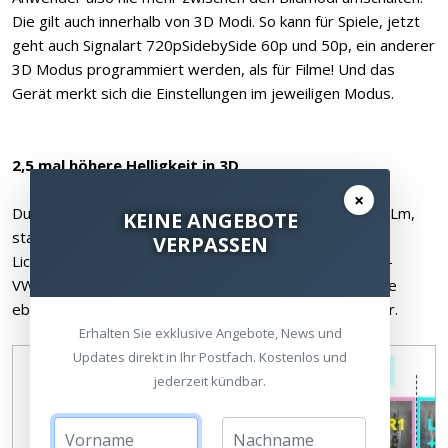
Die gilt auch innerhalb von 3D Modi. So kann für Spiele, jetzt
geht auch Signalart 720pSidebySide 60p und 50p, ein anderer
3D Modus programmiert werden, als für Filme! Und das
Gerät merkt sich die Einstellungen im jeweiligen Modus.
2,5 mal höhere Helligkeit in 3D
×
Durch eine neue Lampentechnik (LMP-H202) mit 1300 Lm,
KEINE ANGEBOTE
statt 1000 Lm und verbesserter Elektronik, ist die
VERPASSEN
Lichtausbeute bis zu 2,5 mal höher als beim SONY VPL-
VW90ES. Die Brillenhelligkeit mit der neuen 3D Brille, die
ebenfalls optimiert wurde, ist nun in 5 Stufen einstellbar.
Erhalten Sie exklusive Angebote, News und
Updates direkt in Ihr Postfach. Kostenlos und
jederzeit kündbar.