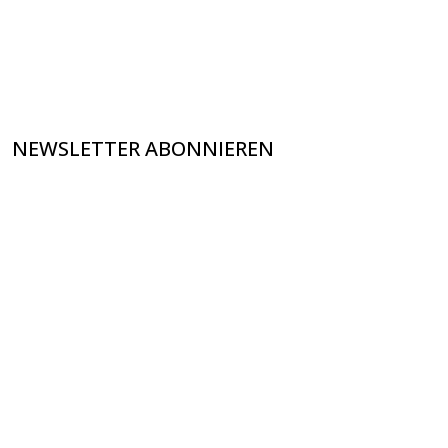
NEWSLETTER ABONNIEREN
×
KEINE ANGEBOTE
VERPASSEN
Erhalten Sie exklusive Angebote, News und
Updates direkt in Ihr Postfach. Kostenlos und
jederzeit kündbar.