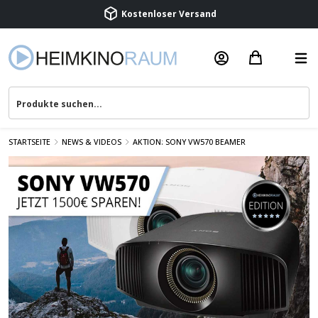
Kostenloser Versand
Termin vereinbaren
Beratung & Service
STARTSEITE
NEWS & VIDEOS
AKTION: SONY VW570 BEAMER