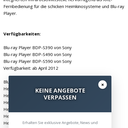
Fernbedienung für die schicken Heimkinosysteme und Blu-ray
Player.
Verfügbarkeiten:
Blu-ray Player BDP-S390 von Sony
Blu-ray Player BDP-S490 von Sony
Blu-ray Player BDP-S590 von Sony
Verfügbarkeit: ab April 2012
Blu-ray Player BDP-S790 von Sony
×
Heimkino-System BDV-NF620 von Sony
KEINE ANGEBOTE
Heimkino-System BDV-NF720 von Sony
VERPASSEN
Heimkino-System BDV-N590 von Sony
Heimkino-System BDV-N790W von Sony
Heimkino-System BDV-N890W von Sony
Erhalten Sie exklusive Angebote, News und
Heimkino-System BDV-N990W von Sony